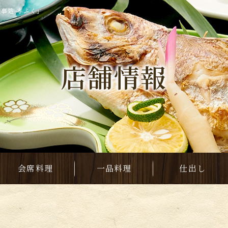
食事処 孝ふく」
店舗情報
会席料理
一品料理
仕出し