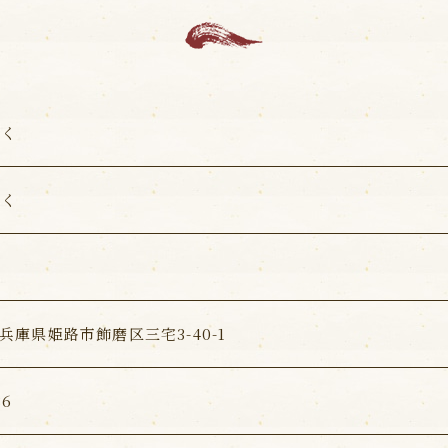
ふく
ふく
8 兵庫県姫路市飾磨区三宅3-40-1
36