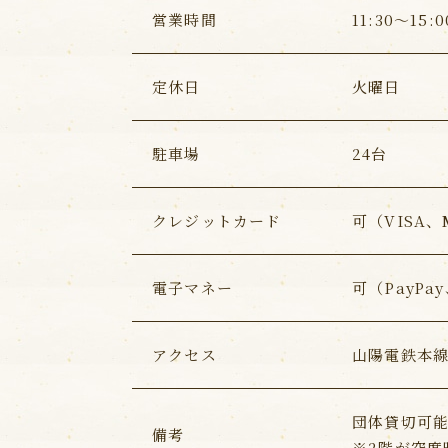
営業時間
11:30～15
定休日
火曜日
駐車場
24台
クレジットカード
可（VISA、
電子マネー
可（PayPa
アクセス
山陽電鉄本線
団体貸切可
備考
※2階が空席