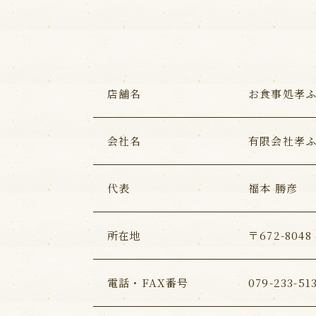
店舗名
お食事処孝
会社名
有限会社孝
代表
福本 勝彦
所在地
〒672-804
電話・FAX番号
079-233-51