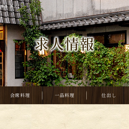
食事処 孝ふく」
求人情報
会席料理
一品料理
仕出し