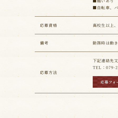
■賄いあり
■自転車、
応募資格
高校生以上
備考
勤務時は動
下記連絡先
TEL：079
応募方法
応募フォ