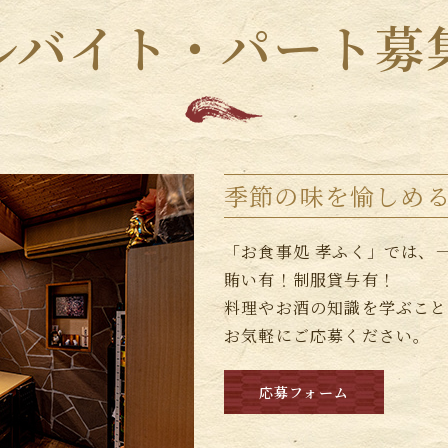
ルバイト・パート募
季節の味を愉しめ
「お食事処 孝ふく」では、
賄い有！制服貸与有！
料理やお酒の知識を学ぶこと
お気軽にご応募ください。
応募フォーム